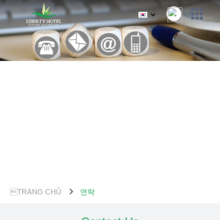
chevron_right
TRANG CHỦ
연락