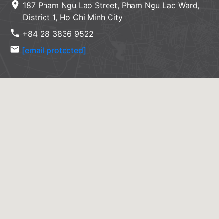
location_on
187 Pham Ngu Lao Street, Pham Ngu Lao Ward,
District 1, Ho Chi Minh City
phone
+84 28 3836 9522
email
[email protected]