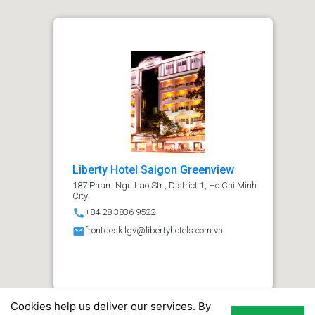
Liberty Hotel Saigon Greenview
187 Pham Ngu Lao Str., District 1, Ho Chi Minh
City
call
+84 28 3836 9522
email
frontdesk.lgv@libertyhotels.com.vn
Cookies help us deliver our services. By